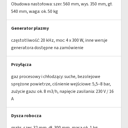
Obudowa nastołowa: szer. 560 mm, wys. 350 mm, gł.
540 mm, waga: ok. 50 kg
Generator plazmy
częstotliwość: 20 kHz, moc: 4 x 300 W, inne wersje
generatora dostępne na zamówienie
Przyłącza
gaz procesowy i chłodzący: suche, bezolejowe
sprężone powietrze, ciśnienie wejściowe: 5,5–8 bar,
zużycie gazu: ok. 8 m3/h, napięcie zasilania: 230 V / 16
A
Dysza robocza
maks. szer. 32 mm, dł. 300 mm, masa ok. 1 kg